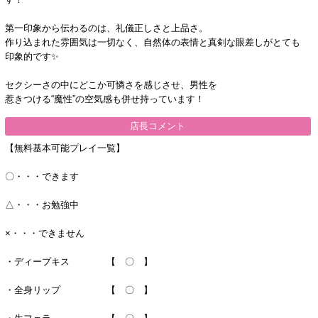
第一印象から伝わるのは、礼儀正しさと上品さ。
作り込まれた雰囲気は一切なく、自然体の表情と真剣な眼差しがとても
印象的です✨
セクシーさの中にどこか可憐さを感じさせ、男性を
惹きつける“魔性”の空気感も併せ持っています！
店長コメント
【無料基本可能プレイ一覧】
〇・・・できます
△・・・お勉強中
×・・・できません
・ディープキス 【 〇 】
・全身リップ 【 〇 】