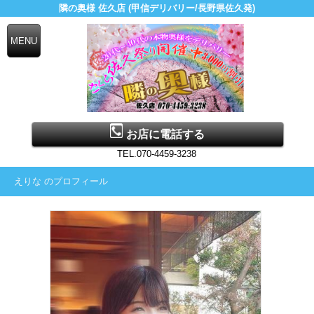
隣の奥様 佐久店 (甲信デリバリー/長野県佐久発)
お店に電話する
TEL.070-4459-3238
えりな のプロフィール