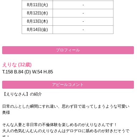
8月11日(
火
)
-
8月12日(
水
)
-
8月13日(
木
)
-
8月14日(
金
)
-
プロフィール
えりな
(32歳)
T.158 B.84 (D) W.54 H.85
アピールコメント
【えりなさん】の紹介
日常のふとした瞬間にすれ違い、思わず目で追ってしまうような可愛い
奥様
そんな人妻と非日常の不倫体験を楽しめるのがえりなさんです！
大人の色気むんむんのえりなさんはデロデロに舐めるのが好きだそうで
す！